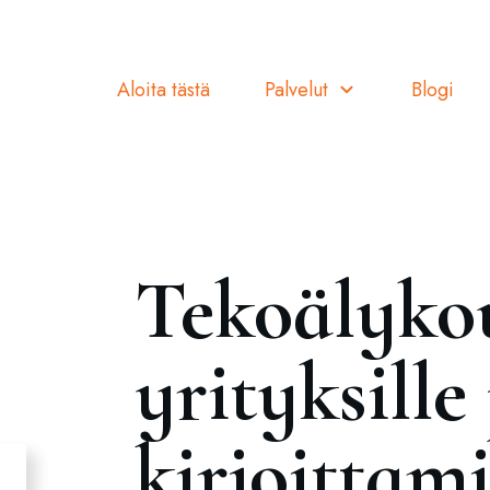
Aloita tästä
Palvelut
Blogi
Tekoälyko
yrityksill
kirjoittam