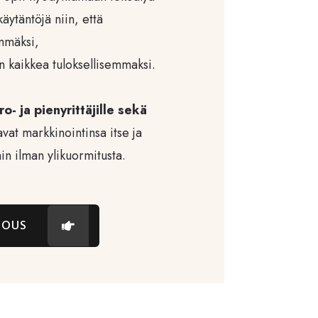
äytäntöjä niin, että
mmäksi,
n kaikkea tuloksellisemmaksi.
o- ja pienyrittäjille sekä
avat markkinointinsa itse ja
n ilman ylikuormitusta.
RJOUS