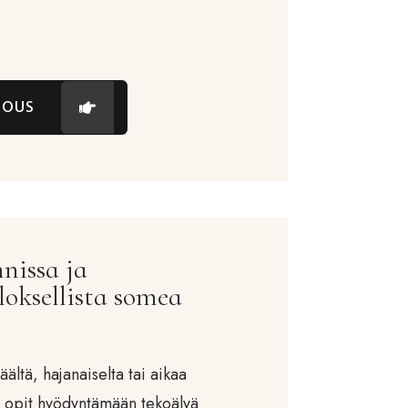
RJOUS
nissa ja
loksellista somea
ältä, hajanaiselta tai aikaa
a opit hyödyntämään tekoälyä