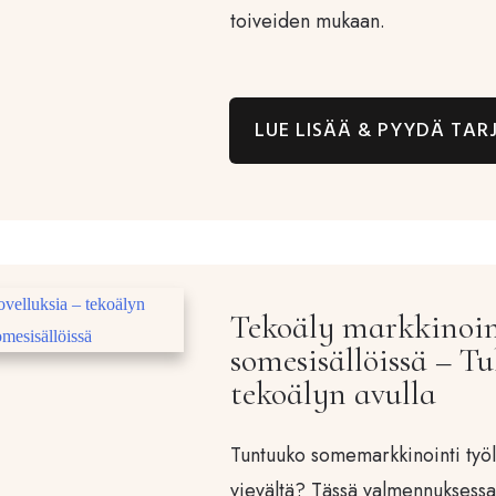
toiveiden mukaan.
LUE LISÄÄ & PYYDÄ TA
Tekoäly markkinoin
somesisällöissä – Tu
tekoälyn avulla
Tuntuuko somemarkkinointi työlä
vievältä? Tässä valmennuksess