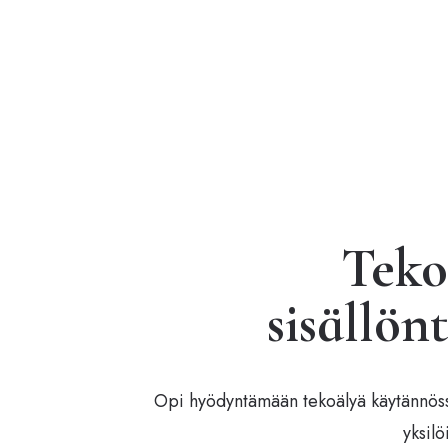
Teko
sisällön
Opi hyödyntämään tekoälyä käytännössä
yksilö