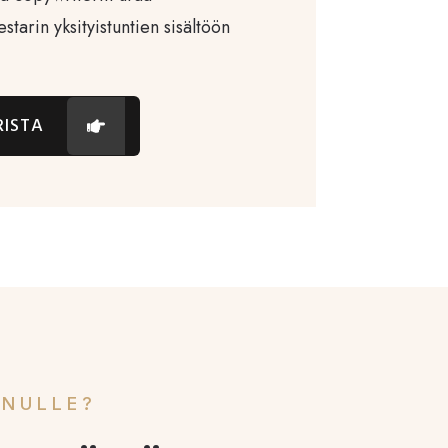
estarin yksityistuntien sisältöön
RISTA
INULLE?