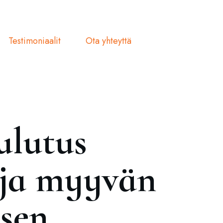
Testimoniaalit
Ota yhteyttä
ulutus
e ja myyvän
isen