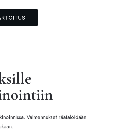
RTOITUS
sille
inointiin
kinoinnissa. Valmennukset räätälöidään
mukaan.