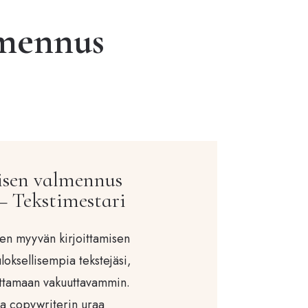
lmennus
isen valmennus
– Tekstimestari
nen myyvän kirjoittamisen
uloksellisempia tekstejäsi,
oittamaan vakuuttavammin.
e ja copywriterin uraa