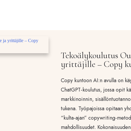
Tekoälykoulutus Oul
yrittäjille – Copy 
Copy kuntoon AI:n avulla on kä
ChatGPT-koulutus, jossa opit k
markkinoinnin, sisällöntuotanno
tukena. Työpajoissa opitaan y
“kulta-ajan” copywriting-metod
mahdollisuudet. Kokonaisuuden s