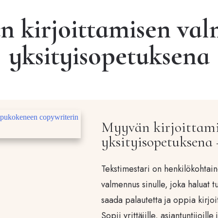
 kirjoittamisen va
yksityisopetuksena
Myyvän kirjoittam
yksityisopetuksena 
Tekstimestari on henkilökohtai
valmennus sinulle, joka haluat t
saada palautetta ja oppia kirj
Sopii yrittäjille, asiantuntijoill