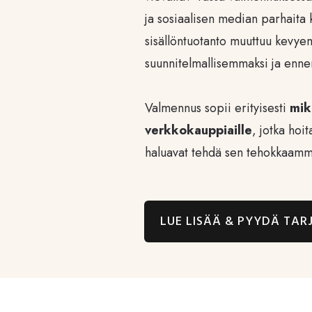
ja sosiaalisen median parhaita k
sisällöntuotanto muuttuu kevye
suunnitelmallisemmaksi ja enne
Valmennus sopii erityisesti
mikr
verkkokauppiaille
, jotka hoit
haluavat tehdä sen tehokkaammi
LUE LISÄÄ & PYYDÄ TA