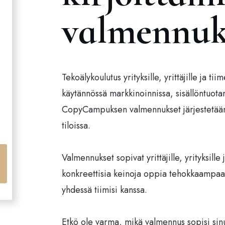
valmennuk
Tekoälykoulutus yrityksille, yrittäjille ja t
käytännössä markkinoinnissa, sisällöntuota
CopyCampuksen valmennukset järjestetään 
tiloissa.
Valmennukset sopivat yrittäjille, yrityksille 
konkreettisia keinoja oppia tehokkaampaa v
yhdessä tiimisi kanssa.
Etkö ole varma, mikä valmennus sopisi sinul