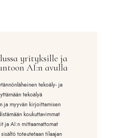
ussa yrityksille ja
kuntoon AI:n avulla
ytännönläheinen tekoäly- ja
äyttämään tekoälyä
n ja myyvän kirjoittamisen
hdistämään koukuttavimmat
it ja AI:n mittaamattomat
isältö toteutetaan tilaajan