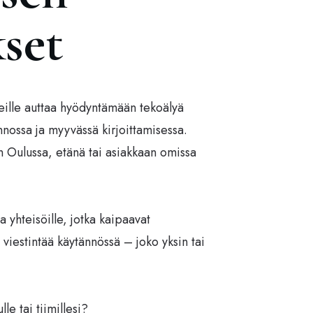
set
iimeille auttaa hyödyntämään tekoälyä
nnossa ja myyvässä kirjoittamisessa.
Oulussa, etänä tai asiakkaan omissa
ja yhteisöille, jotka kaipaavat
iestintää käytännössä – joko yksin tai
le tai tiimillesi?