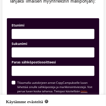
lahjaksi ilmaisen myyntitekstin mallipohjan):
Etunimi
Sukunimi
Paras sähköpostiosoitteesi
Tilaamalla uutis­kirjeen annat CopyCampukselle luvan
lähettää sinulle sähköposteja ja markkinointiviestejä. Voit
perua luvan koska tahansa. Tietojasi käsitellään
tieto­
suoja­selosteen
mukaisesti.
Käytämme evästeitä 🍪