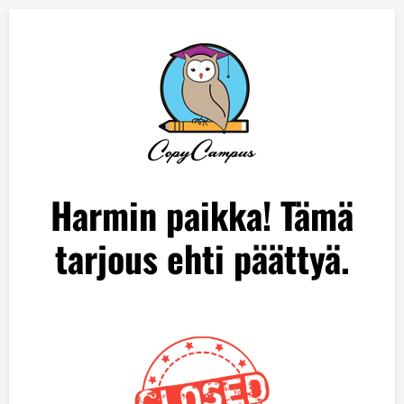
Harmin paikka! Tämä
tarjous ehti päättyä.