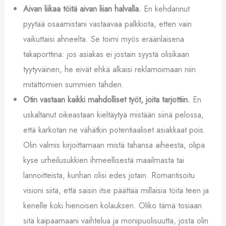
Aivan liikaa töitä aivan liian halvalla.
En kehdannut
pyytää osaamistani vastaavaa palkkiota, etten vain
vaikuttaisi ahneelta. Se toimi myös eräänlaisena
takaporttina: jos asiakas ei jostain syystä olisikaan
tyytyväinen, he eivät ehkä alkaisi reklamoimaan niin
mitättömien summien tähden.
Otin vastaan kaikki mahdolliset työt, joita tarjottiin.
En
uskaltanut oikeastaan kieltäytyä mistään siinä pelossa,
että karkotan ne vähätkin potentiaaliset asiakkaat pois.
Olin valmis kirjoittamaan mistä tahansa aiheesta, olipa
kyse urheilusukkien ihmeellisestä maailmasta tai
lannoitteista, kunhan olisi edes jotain. Romantisoitu
visioni siitä, että saisin itse päättää millaisia töitä teen ja
kenelle koki hienoisen kolauksen. Oliko tämä tosiaan
sitä kaipaamaani vaihtelua ja monipuolisuutta, josta olin