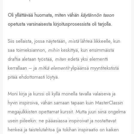
Oli yllättävää huomata, miten vähän
käytännön tason
opetusta varsinaisesta kirjoitusprosessista oli tarjolla.
Siis sellaista, jossa näytetään,
mistä
lähteä liikkeelle, kun
saa toimeksiannon,
mihin
keskittyä, kun ensimmäistä
draftia aletaan työstää,
miten
edetä yksi elementti
kerrallaan – ja
mitkä elementit
ylipäänsä myyntitekstistä
pitää ehdottomasti löytyä.
Moni kirja ja kurssi oli kyllä monella tavalla valaiseva ja
hyvin inspiroiva, vähän samaan tapaan kuin MasterClassin
megajulkkisten opettamat kurssit. Mutta juuri siinä ongelma
usein piileekin: ne pääasiassa inspiroivat ja nostattavat
henkeä ja taistelutahtoa (ja tokihan inspiraatio on kaiken