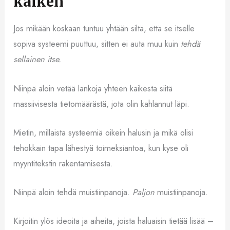
kaiken
Jos mikään koskaan tuntuu yhtään siltä, että se itselle
sopiva systeemi puuttuu, sitten ei auta muu kuin
tehdä
sellainen itse.
Niinpä aloin vetää lankoja yhteen kaikesta siitä
massiivisesta tietomäärästä, jota olin kahlannut läpi.
Mietin, millaista systeemiä oikein halusin ja mikä olisi
tehokkain tapa lähestyä toimeksiantoa, kun kyse oli
myyntitekstin rakentamisesta.
Niinpä aloin tehdä muistiinpanoja.
Paljon
muistiinpanoja.
Kirjoitin ylös ideoita ja aiheita, joista haluaisin tietää lisää –