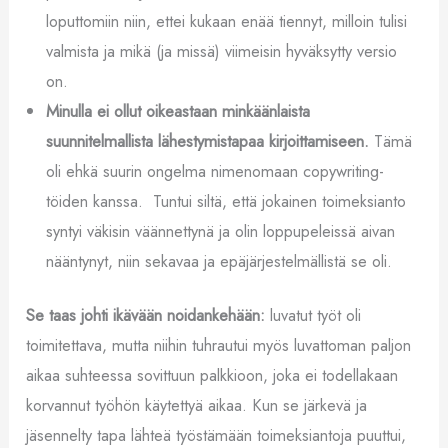
loputtomiin niin, ettei kukaan enää tiennyt, milloin tulisi
valmista ja mikä (ja missä) viimeisin hyväksytty versio
on.
Minulla ei ollut oikeastaan minkäänlaista
suunnitelmallista lähestymistapaa kirjoittamiseen.
Tämä
oli ehkä suurin ongelma nimenomaan copywriting-
töiden kanssa.
Tuntui siltä, että jokainen toimeksianto
syntyi väkisin väännettynä ja olin loppupeleissä aivan
nääntynyt, niin sekavaa ja epäjärjestelmällistä se oli.
Se taas johti ikävään noidankehään:
luvatut työt oli
toimitettava, mutta niihin tuhrautui myös luvattoman paljon
aikaa suhteessa sovittuun palkkioon, joka ei todellakaan
korvannut työhön käytettyä aikaa. Kun se järkevä ja
jäsennelty tapa lähteä työstämään toimeksiantoja puuttui,