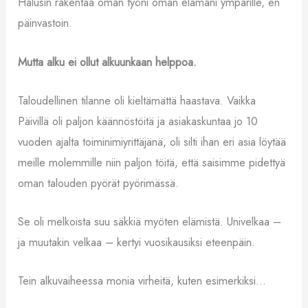
Halusin rakentaa oman työni oman elämäni ympärille, en
päinvastoin.
Mutta alku ei ollut alkuunkaan helppoa.
Taloudellinen tilanne oli kieltämättä haastava. Vaikka
Päivillä oli paljon käännöstöitä ja asiakaskuntaa jo 10
vuoden ajalta toiminimiyrittäjänä, oli silti ihan eri asia löytää
meille molemmille niin paljon töitä, että saisimme pidettyä
oman talouden pyörät pyörimässä.
Se oli melkoista suu säkkiä myöten elämistä. Univelkaa –
ja muutakin velkaa – kertyi vuosikausiksi eteenpäin.
Tein alkuvaiheessa monia virheitä, kuten esimerkiksi…