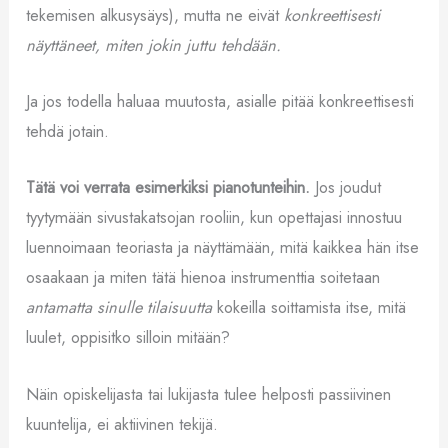
tekemisen alkusysäys), mutta ne eivät
konkreettisesti
näyttäneet, miten jokin juttu tehdään.
Ja jos todella haluaa muutosta, asialle pitää konkreettisesti
tehdä jotain.
Tätä voi verrata esimerkiksi pianotunteihin.
Jos joudut
tyytymään sivustakatsojan rooliin, kun opettajasi innostuu
luennoimaan teoriasta ja näyttämään, mitä kaikkea hän itse
osaakaan ja miten tätä hienoa instrumenttia soitetaan
antamatta
sinulle
tilaisuutta
kokeilla soittamista itse, mitä
luulet, oppisitko silloin mitään?
Näin opiskelijasta tai lukijasta tulee helposti passiivinen
kuuntelija, ei aktiivinen tekijä.