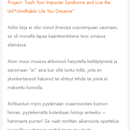
Project: Trash Your Imposter Syndrome and Live the
Unf*ckwithable Life You Deserve
”.
Ashin kirja ei olisi voinut ilmestyä sopivampaan saumaan;
se oli monella tapaa käänteentekevä teos omassa
elämässä.
Aloin muun muassa aktiivisesti harjoitella kieltäytymistä ja
sanomaan “ei” aina kun siltä tuntui töille, joita en
yksinkertaisesti halunnut tai ehtinyt tehdä tai joista ei
maksettu kunnolla.
Rohkaistuin myös pyytämään osaamisestani kunnon
hinnan, pyytelemättä kuitenkaan hintoja anteeksi –
hammasta purren! Se vaati nimittäin aikamoista opettelua
ja syvälle juurtuneen ajattelutavan muutosta.