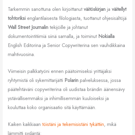
Tarkemmin sanottuna olen kirjoittanut
väitöskirjan
ja
väitellyt
tohtoriksi
englantilaisesta filologiasta, tuottanut ohjesisältöjä
Wall Street Journalin
tekijöille ja johtanut
dokumentointitiimiä siinä samalla, ja toiminut
Nokialla
English Editorina ja Senior Copywriterina sen vauhdikkaina
mahtivuosina.
Viimeisin palkkatyöni ennen päätoimiseksi yrittäjäksi
ryhtymistä oli sykemittarijätti
Polarin
palveluksessa, jossa
päätehtäväni copywriterina oli uudistaa brändin äänensävy
ystävällisemmäksi ja inhimillisemmän kuuloiseksi ja
kouluttaa koko organisaatio sitä käyttämään.
Kaiken kaikkiaan
töistäni ja tekemisistäni tykättiin
, mikä
lämmitti sydäntä: