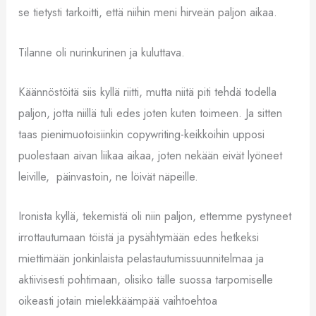
se tietysti tarkoitti, että niihin meni hirveän paljon aikaa.
Tilanne oli nurinkurinen ja kuluttava.
Käännöstöitä siis kyllä riitti, mutta niitä piti tehdä todella
paljon, jotta niillä tuli edes joten kuten toimeen. Ja sitten
taas pienimuotoisiinkin copywriting-keikkoihin upposi
puolestaan aivan liikaa aikaa, joten nekään eivät lyöneet
leiville, päinvastoin, ne löivät näpeille.
Ironista kyllä, tekemistä oli niin paljon, ettemme pystyneet
irrottautumaan töistä ja pysähtymään edes hetkeksi
miettimään jonkinlaista pelastautumissuunnitelmaa ja
aktiivisesti pohtimaan, olisiko tälle suossa tarpomiselle
oikeasti jotain mielekkäämpää vaihtoehtoa