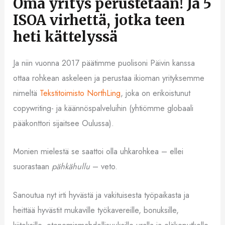
Oma yritys perustetaan! Ja 5
ISOA virhettä, jotka teen
heti kättelyssä
Ja niin vuonna 2017 päätimme puolisoni Päivin kanssa
ottaa rohkean askeleen ja perustaa ikioman yrityksemme
nimeltä
Tekstitoimisto NorthLing
, joka on erikoistunut
copywriting- ja käännöspalveluihin (yhtiömme globaali
pääkonttori sijaitsee Oulussa).
Monien mielestä se saattoi olla uhkarohkea – ellei
suorastaan
pähkähullu
– veto.
Sanoutua nyt irti hyvästä ja vakituisesta työpaikasta ja
heittää hyvästit mukaville työkavereille, bonuksille,
kiitoksille, etenemismahdollisuuksille uralla ja eläkeputkelle.