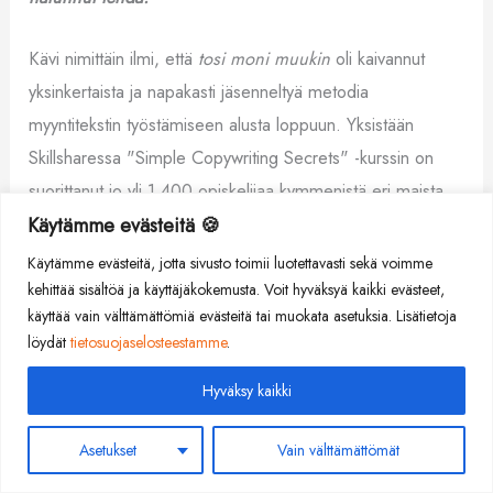
Kävi nimittäin ilmi, että
tosi moni muukin
oli kaivannut
yksinkertaista ja napakasti jäsenneltyä metodia
myyntitekstin työstämiseen alusta loppuun. Yksistään
Skillsharessa "Simple Copywriting Secrets" -kurssin on
suorittanut jo yli 1 400 opiskelijaa kymmenistä eri maista
ympäri maailmaa, ja palaute (joita on kertynyt jo yli 80) on
Käytämme evästeitä 🍪
ollut hämmentävän positiivista:
Käytämme evästeitä, jotta sivusto toimii luotettavasti sekä voimme
kehittää sisältöä ja käyttäjäkokemusta. Voit hyväksyä kaikki evästeet,
käyttää vain välttämättömiä evästeitä tai muokata asetuksia. Lisätietoja
löydät
tietosuojaselosteestamme
.
Hyväksy kaikki
Asetukset
Vain välttämättömät