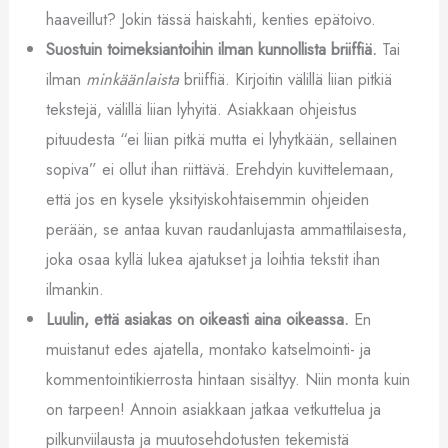
haaveillut? Jokin tässä haiskahti, kenties epätoivo.
Suostuin toimeksiantoihin ilman kunnollista briiffiä.
Tai
ilman
minkäänlaista
briiffiä. Kirjoitin välillä liian pitkiä
tekstejä, välillä liian lyhyitä. Asiakkaan ohjeistus
pituudesta “ei liian pitkä mutta ei lyhytkään, sellainen
sopiva” ei ollut ihan riittävä. Erehdyin kuvittelemaan,
että jos en kysele yksityiskohtaisemmin ohjeiden
perään, se antaa kuvan raudanlujasta ammattilaisesta,
joka osaa kyllä lukea ajatukset ja loihtia tekstit ihan
ilmankin.
Luulin, että asiakas on oikeasti aina oikeassa.
En
muistanut edes ajatella, montako katselmointi- ja
kommentointikierrosta hintaan sisältyy. Niin monta kuin
on tarpeen! Annoin asiakkaan jatkaa vetkuttelua ja
pilkunviilausta ja muutosehdotusten tekemistä