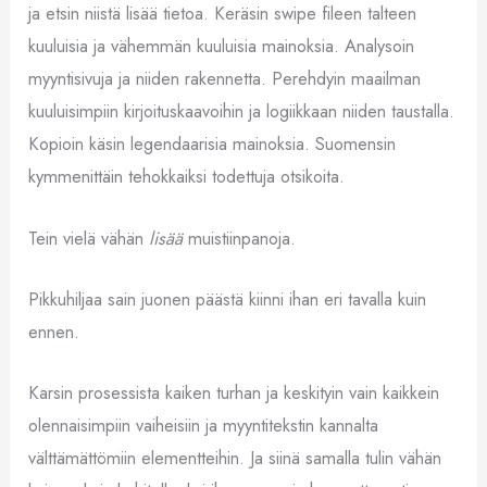
ja etsin niistä lisää tietoa. Keräsin swipe fileen talteen
kuuluisia ja vähemmän kuuluisia mainoksia. Analysoin
myyntisivuja ja niiden rakennetta. Perehdyin maailman
kuuluisimpiin kirjoituskaavoihin ja logiikkaan niiden taustalla.
Kopioin käsin legendaarisia mainoksia. Suomensin
kymmenittäin tehokkaiksi todettuja otsikoita.
Tein vielä vähän
lisää
muistiinpanoja.
Pikkuhiljaa sain juonen päästä kiinni ihan eri tavalla kuin
ennen.
Karsin prosessista kaiken turhan ja keskityin vain kaikkein
olennaisimpiin vaiheisiin ja myyntitekstin kannalta
välttämättömiin elementteihin. Ja siinä samalla tulin vähän