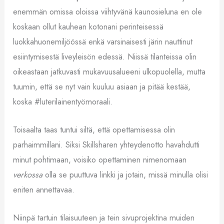
enemmän omissa oloissa viihtyvänä kaunosieluna en ole
koskaan ollut kauhean kotonani perinteisessä
luokkahuonemiljöössä enkä varsinaisesti järin nauttinut
esiintymisestä liveyleisön edessä. Niissä tilanteissa olin
oikeastaan jatkuvasti mukavuusalueeni ulkopuolella, mutta
tuumin, että se nyt vain kuuluu asiaan ja pitää kestää,
koska #luterilainentyömoraali.
Toisaalta taas tuntui siltä, että opettamisessa olin
parhaimmillani. Siksi Skillsharen yhteydenotto havahdutti
minut pohtimaan, voisiko opettaminen nimenomaan
verkossa
olla se puuttuva linkki ja jotain, missä minulla olisi
eniten annettavaa.
Niinpä tartuin tilaisuuteen ja tein sivuprojektina muiden