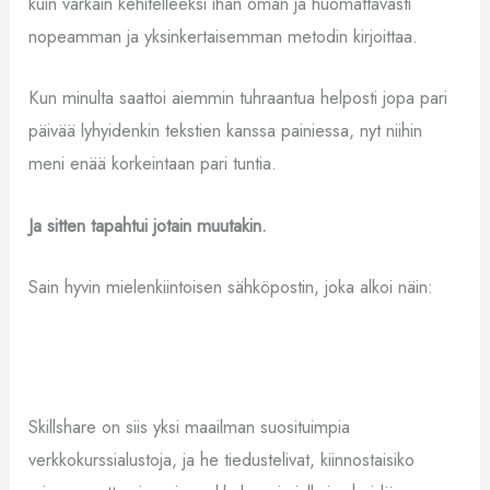
kuin varkain kehitelleeksi ihan oman ja huomattavasti
nopeamman ja yksinkertaisemman metodin kirjoittaa.
Kun minulta saattoi aiemmin tuhraantua helposti jopa pari
päivää lyhyidenkin tekstien kanssa painiessa, nyt niihin
meni enää korkeintaan pari tuntia.
Ja sitten tapahtui jotain muutakin.
Sain hyvin mielenkiintoisen sähköpostin, joka alkoi näin:
Skillshare on siis yksi maailman suosituimpia
verkkokurssialustoja, ja he tiedustelivat, kiinnostaisiko