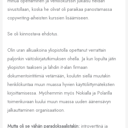
minua opettaminen ja verkkokurssin julkaisu heidän
sivustollaan, koska he olivat oli paraikaa panostamassa
copywriting-aiheisten kurssien lisäämiseen.
Se oli kiinnostava ehdotus.
Olin uran alkuaikoina yliopistolla opettanut verrattain
paljonkin väitöskirjatutkimuksen ohella. Ja kun lopulta jätin
yliopiston taakseni ja lähdin it-alan firmaan
dokumentointitiimiä vetämään, koulutin siellä muutakin
henkilökuntaa muun muassa hyvien käyttöliittymätekstien
kirjoittamisessa. Myöhemmin myös Nokialla ja Polarilla
toimenkuvaan kuului muun muassa uuden äänensävyn
jalkauttaminen organisaatioon.
Mutta oli se vähän paradoksaalistakin:
introverttinä ja