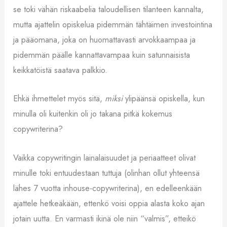
se toki vähän riskaabelia taloudellisen tilanteen kannalta,
mutta ajattelin opiskelua pidemmän tähtäimen investointina
ja pääomana, joka on huomattavasti arvokkaampaa ja
pidemmän päälle kannattavampaa kuin satunnaisista
keikkatöistä saatava palkkio.
Ehkä ihmettelet myös sitä,
miksi
ylipäänsä opiskella, kun
minulla oli kuitenkin oli jo takana pitkä kokemus
copywriterina?
Vaikka copywritingin lainalaisuudet ja periaatteet olivat
minulle toki entuudestaan tuttuja (olinhan ollut yhteensä
lähes 7 vuotta inhouse-copywriterina), en edelleenkään
ajattele hetkeäkään, ettenkö voisi oppia alasta koko ajan
jotain uutta. En varmasti ikinä ole niin “valmis”, etteikö