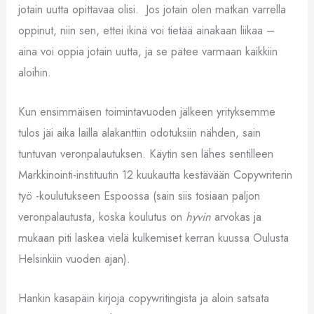
jotain uutta opittavaa olisi. Jos jotain olen matkan varrella
oppinut, niin sen, ettei ikinä voi tietää ainakaan liikaa –
aina voi oppia jotain uutta, ja se pätee varmaan kaikkiin
aloihin.
Kun ensimmäisen toimintavuoden jälkeen yrityksemme
tulos jäi aika lailla alakanttiin odotuksiin nähden, sain
tuntuvan veronpalautuksen. Käytin sen lähes sentilleen
Markkinointi-instituutin 12 kuukautta kestävään Copywriterin
työ -koulutukseen Espoossa (sain siis tosiaan paljon
veronpalautusta, koska koulutus on
hyvin
arvokas ja
mukaan piti laskea vielä kulkemiset kerran kuussa Oulusta
Helsinkiin vuoden ajan).
Hankin kasapäin kirjoja copywritingista ja aloin satsata