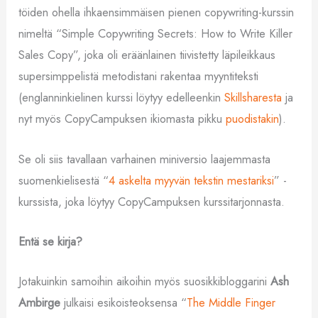
töiden ohella ihkaensimmäisen pienen copywriting-kurssin
nimeltä “Simple Copywriting Secrets: How to Write Killer
Sales Copy”, joka oli eräänlainen tiivistetty läpileikkaus
supersimppelistä metodistani rakentaa myyntiteksti
(englanninkielinen kurssi löytyy edelleenkin
Skillsharesta
ja
nyt myös CopyCampuksen ikiomasta pikku
puodistakin
).
Se oli siis tavallaan varhainen miniversio laajemmasta
suomenkielisestä “
4 askelta myyvän tekstin mestariksi
” -
kurssista, joka löytyy CopyCampuksen kurssitarjonnasta.
Entä se kirja?
Jotakuinkin samoihin aikoihin myös suosikkibloggarini
Ash
Ambirge
julkaisi esikoisteoksensa “
The Middle Finger