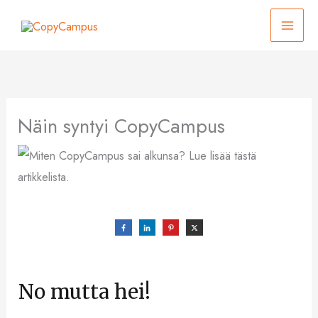
Siirry
sisältöön
Näin syntyi CopyCampus
No mutta hei!