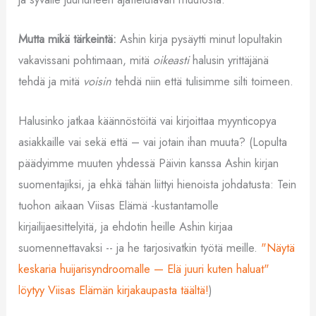
Mutta mikä tärkeintä:
Ashin kirja pysäytti minut lopultakin
vakavissani pohtimaan, mitä
oikeasti
halusin yrittäjänä
tehdä ja mitä
voisin
tehdä niin että tulisimme silti toimeen.
Halusinko jatkaa käännöstöitä vai kirjoittaa myynticopya
asiakkaille vai sekä että – vai jotain ihan muuta? (Lopulta
päädyimme muuten yhdessä Päivin kanssa Ashin kirjan
suomentajiksi, ja ehkä tähän liittyi hienoista johdatusta: Tein
tuohon aikaan Viisas Elämä -kustantamolle
kirjailijaesittelyitä, ja ehdotin heille Ashin kirjaa
suomennettavaksi -- ja he tarjosivatkin työtä meille.
"Näytä
keskaria huijarisyndroomalle — Elä juuri kuten haluat"
löytyy Viisas Elämän kirjakaupasta täältä!
)