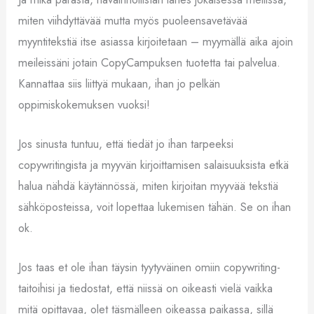
miten viihdyttävää mutta myös puoleensavetävää
myyntitekstiä itse asiassa kirjoitetaan – myymällä aika ajoin
meileissäni jotain CopyCampuksen tuotetta tai palvelua.
Kannattaa siis liittyä mukaan, ihan jo pelkän
oppimiskokemuksen vuoksi!
Jos sinusta tuntuu, että tiedät jo ihan tarpeeksi
copywritingista ja myyvän kirjoittamisen salaisuuksista etkä
halua nähdä käytännössä, miten kirjoitan myyvää tekstiä
sähköposteissa, voit lopettaa lukemisen tähän. Se on ihan
ok.
Jos taas et ole ihan täysin tyytyväinen omiin copywriting-
taitoihisi ja tiedostat, että niissä on oikeasti vielä vaikka
mitä opittavaa, olet täsmälleen oikeassa paikassa, sillä