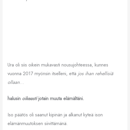
Ura oli siis oikein mukavasti nousujohteessa, kunnes
vuonna 2017 myönsin itselleni, että
jos ihan rehellisiä
ollaan
…
halusin
oikeasti
jotain muuta elämältäni.
Iso päätös oli saanut kipinän ja alkanut kyteä ison
elämänmuutoksen siivittämänä.