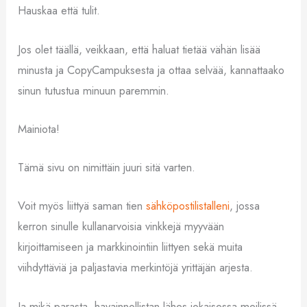
Hauskaa että tulit.
Jos olet täällä, veikkaan, että haluat tietää vähän lisää
minusta ja CopyCampuksesta ja ottaa selvää, kannattaako
sinun tutustua minuun paremmin.
Mainiota!
Tämä sivu on nimittäin juuri sitä varten.
Voit myös liittyä saman tien
sähköpostilistalleni
, jossa
kerron sinulle kullanarvoisia vinkkejä myyvään
kirjoittamiseen ja markkinointiin liittyen sekä muita
viihdyttäviä ja paljastavia merkintöjä yrittäjän arjesta.
Ja mikä parasta, havainnollistan lähes jokaisessa meilissä,